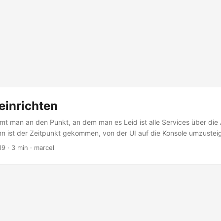
einrichten
t man an den Punkt, an dem man es Leid ist alle Services über di
nn ist der Zeitpunkt gekommen, von der UI auf die Konsole umzustei
iert, zeige ich hier als Beispiel unter MacOS … 1. AWS Zugriffsschlüs
 · 3 min · marcel
n einen Access Key und entsprechendes Secret in seinem AWS Konto
lich, sich über das CLI zu authentifizieren und zu autorisieren....