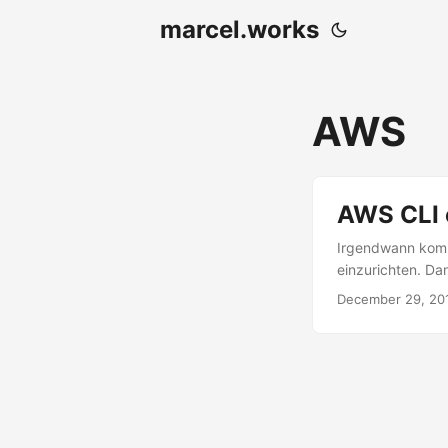
marcel.works
AWS
AWS CLI 
Irgendwann komm
einzurichten. Da
man das konfigur
December 29, 2019
erstes sollte ma
ist es später mög