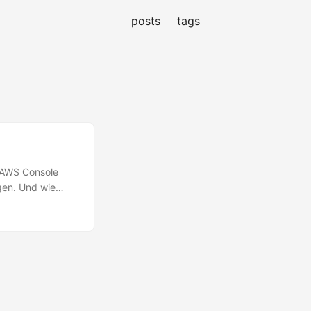
posts
tags
e AWS Console
gen. Und wie
sel erzeugen Als
 anlegen. Damit