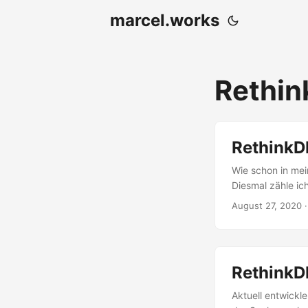
marcel.works
Rethi
RethinkD
Wie schon in mei
Diesmal zähle ich
RethinkDB, wiede
August 27, 2020 ·
1a9eca6838b7", 
"yolo", "voting"
"voting": 0 }, {
"uuid": "f7740b6
RethinkD
sich zum letzten 
Aktuell entwick