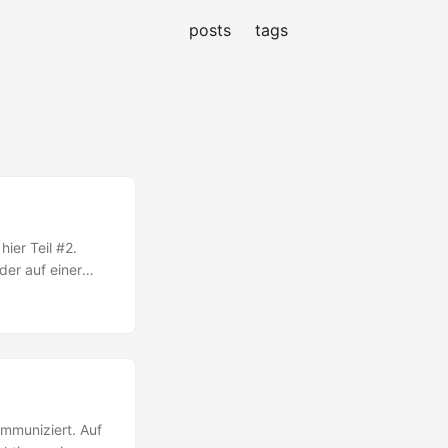
posts
tags
ier Teil #2.
der auf einer
7-4949-bb22-
username":
e": "marci",
"voting": 0 }, {
 ] } Daran hat
mmuniziert. Auf