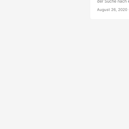
der Suche nach e
MongoDB, CouchDB
August 26, 2020 ·
passenden Go-Tr
auszuprobieren. 
betreiben waren 