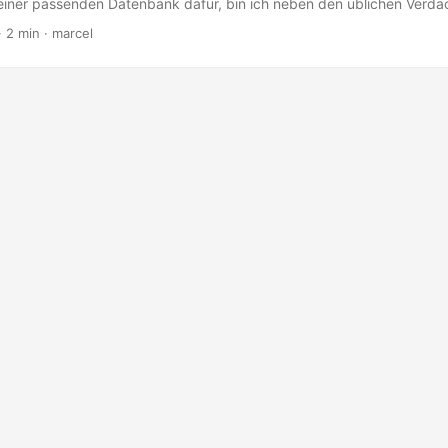
iner passenden Datenbank dafür, bin ich neben den üblichen Verdä
, … über RethinkDB gestolpert. Die Marketing-Texte laßen sich gu
 2 min · marcel
eiber gabs auch. Ich war überzeugt davon, das die neue Datenbank
Eine nette Web-UI frei Haus und die einfache Möglichkeit, das Ding i
schöne Goodies....