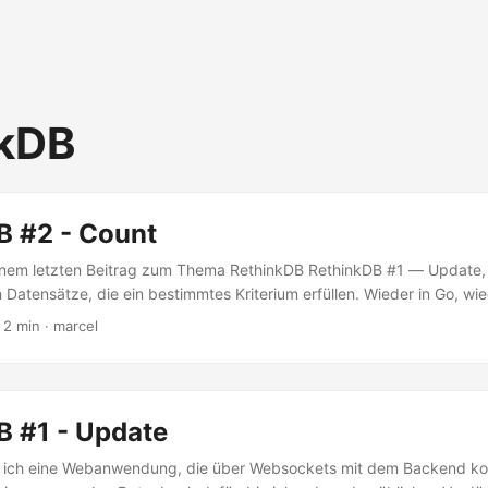
nkDB
B #2 - Count
nem letzten Beitrag zum Thema RethinkDB RethinkDB #1 — Update, h
 Datensätze, die ein bestimmtes Kriterium erfüllen. Wieder in Go, wie
r hatte ich keine Ahnung. Die Datenstruktur { "Id": "fe049091-228
 2 min · marcel
"Users": [ { "uuid": "f7740b68-2989-4e77-b551-d44e774ac2bb", "
: 0 }, { "uuid": "a3bb02fb-c340-4615-bd6a-006b7aace39e", "usernam
 "uuid": "a03d5fd7-3c8b-460a-a65a-eeed21ce13fb", "username": "QA", 
8-2989-4e77-b551-d44e774ac2bb", "username": "yolo", "voting": 0 }
B #1 - Update
Mal nichts geändert....
le ich eine Webanwendung, die über Websockets mit dem Backend ko